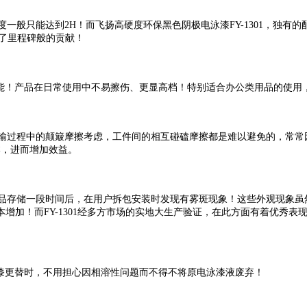
般只能达到2H！而飞扬高硬度环保黑色阴极电泳漆FY-1301，独有
了里程碑般的贡献！
能！产品在日常使用中不易擦伤、更显高档！特别适合办公类用品的使用
过程中的颠簸摩擦考虑，工件间的相互碰磕摩擦都是难以避免的，常常因
本，进而增加效益。
存储一段时间后，在用户拆包安装时发现有雾斑现象！这些外观现象虽
增加！而FY-1301经多方市场的实地大生产验证，在此方面有着优秀表
泳漆更替时，不用担心因相溶性问题而不得不将原电泳漆液废弃！