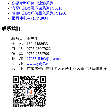
高硬度型环保电泳漆系列
汽配电泳漆黑环保系列FY0216
薄膜电泳漆环保黑色系列FY1206
紧固件电泳漆FY-3004
联系我们
联系人：李先生
手 机：18942488633
电 话：0757-23667922
传 真：0757-25537961
邮 箱：
2785515493@qq.com
网 址：
www.fydy7.com
地 址：广东省佛山市顺德区五沙工业区新汇路华谦科技