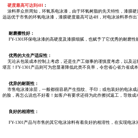
硬度最高可达到4H
：
涂料界众所周知，环氧系电泳漆，由于环氧树脂的先天特性，漆膜硬度一
远远优于市售的环氧电泳漆，漆膜硬度最高可达4H，对电泳涂料界作出
耐磨擦性好：
FY-1301环保电泳漆的高硬度及
漆膜细腻
，也赋予了它优秀的耐磨性
优秀的大生产适应性：
无论从包装成本控制上考虑，还是生产工做事的谨慎度考虑，以及运输
堪言！FY-1301产品则可为您显著降低此类不良率，令您省心省力省成
优异的耐斑性：
市售电泳漆涂层，一般都很容易产生指纹、手印；或包装好的电泳成品
的脸，再怎么说也不好看！如客户有要求还得为此作擦拭返工，导致成本
良好的相溶性：
FY-1301产品与市售的其它电泳涂料有着良好的相溶性，在实现电